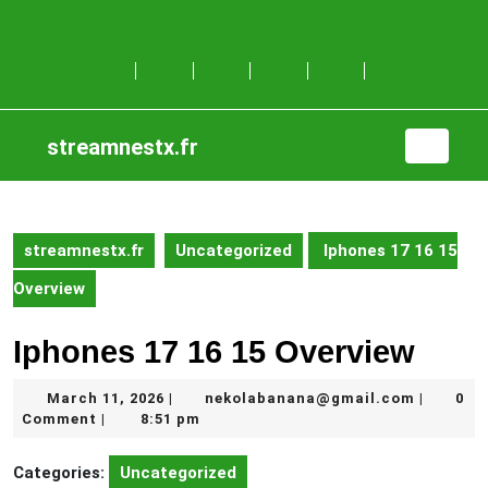
Skip
to
content
Skip
to
content
streamnestx.fr
Open
Button
streamnestx.fr
Uncategorized
Iphones 17 16 15
Overview
Iphones 17 16 15 Overview
March
nekolab
March 11, 2026
nekolabanana@gmail.com
0
|
|
11,
Comment
8:51 pm
|
2026
Categories:
Uncategorized