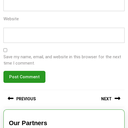
Website
Save my name, email, and website in this browser for the next
time I comment.
Post
PREVIOUS
NEXT
navigation
Previous
Next
post:
post:
Our Partners